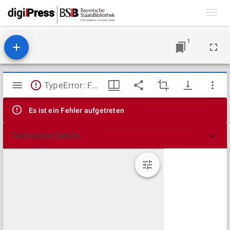
Toggl
navig
1
Mirador
TypeError: Failed to fetch
Viewer
Es ist ein Fehler aufgetreten
Technische Details