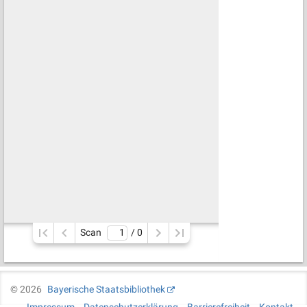
Scan
/ 
0
©
2026
Bayerische Staatsbibliothek
Impressum
Datenschutzerklärung
Barrierefreiheit
Kontakt