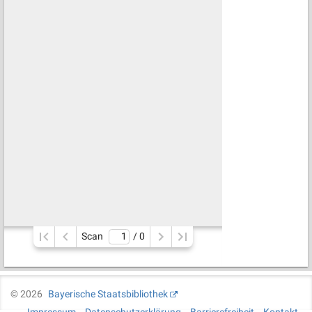
Scan
/ 
0
©
2026
Bayerische Staatsbibliothek
Impressum
Datenschutzerklärung
Barrierefreiheit
Kontakt