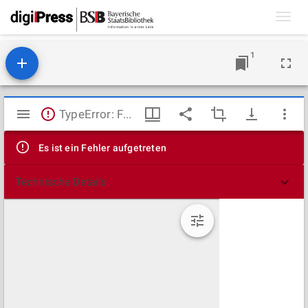
Toggl
navig
1
Mirador
TypeError: Failed to fetch
Viewer
Es ist ein Fehler aufgetreten
Technische Details