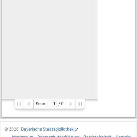
Scan
/ 
0
©
2026
Bayerische Staatsbibliothek
Impressum
Datenschutzerklärung
Barrierefreiheit
Kontakt