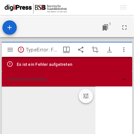
Toggl
navig
1
Mirador
TypeError: Failed to fetch
Viewer
Es ist ein Fehler aufgetreten
Technische Details