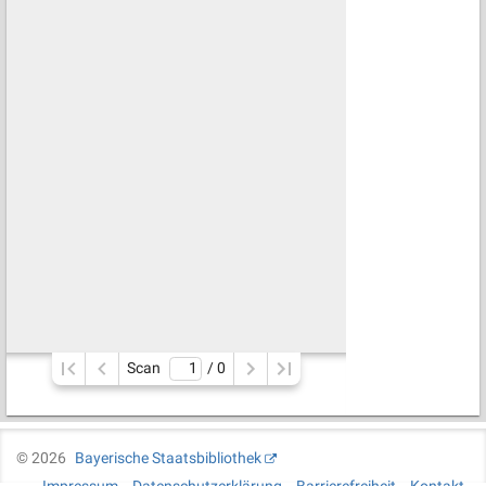
Scan
/ 
0
©
2026
Bayerische Staatsbibliothek
Impressum
Datenschutzerklärung
Barrierefreiheit
Kontakt