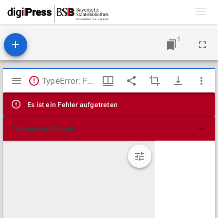
Toggl
navig
1
Mirador
TypeError: Failed to fetch
Viewer
Es ist ein Fehler aufgetreten
Technische Details