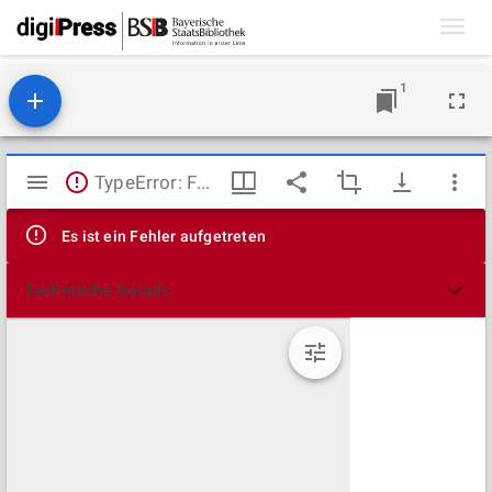
Toggl
navig
1
Mirador
TypeError: Failed to fetch
Viewer
Es ist ein Fehler aufgetreten
Technische Details