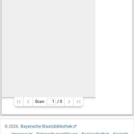
Scan
/ 
0
©
2026
Bayerische Staatsbibliothek
Impressum
Datenschutzerklärung
Barrierefreiheit
Kontakt