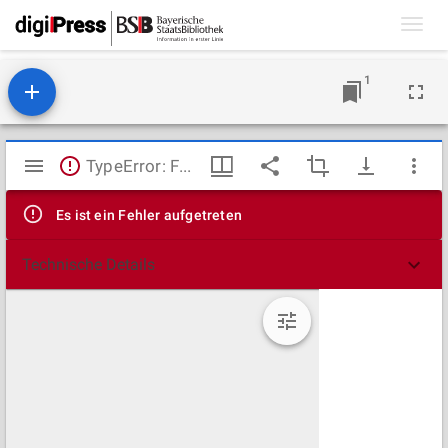
Toggl
navig
1
Mirador
TypeError: Failed to fetch
Viewer
Es ist ein Fehler aufgetreten
Technische Details