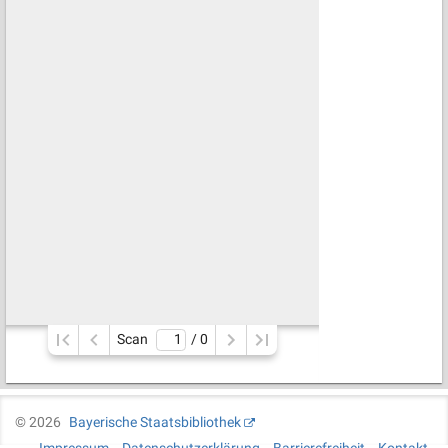
Scan
/ 
0
©
2026
Bayerische Staatsbibliothek
Impressum
Datenschutzerklärung
Barrierefreiheit
Kontakt