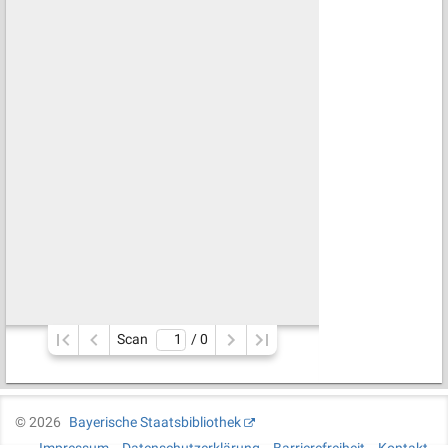
Scan
/ 
0
©
2026
Bayerische Staatsbibliothek
Impressum
Datenschutzerklärung
Barrierefreiheit
Kontakt