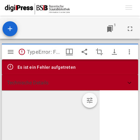
Toggl
navig
1
Mirador
TypeError: Failed to fetch
Viewer
Es ist ein Fehler aufgetreten
Technische Details