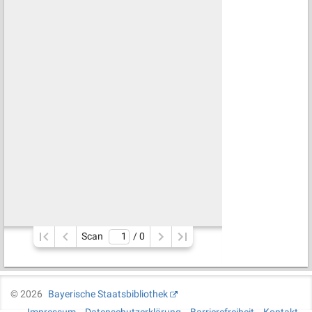
Scan
/ 
0
©
2026
Bayerische Staatsbibliothek
Impressum
Datenschutzerklärung
Barrierefreiheit
Kontakt