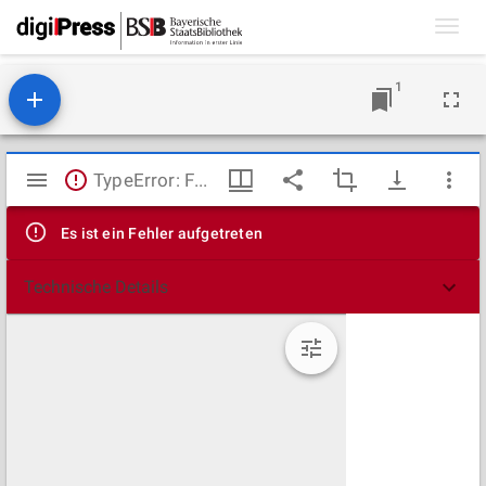
Toggl
navig
1
Mirador
TypeError: Failed to fetch
Viewer
Es ist ein Fehler aufgetreten
Technische Details