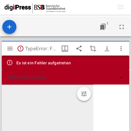
Toggl
navig
1
Mirador
TypeError: Failed to fetch
Viewer
Es ist ein Fehler aufgetreten
Technische Details