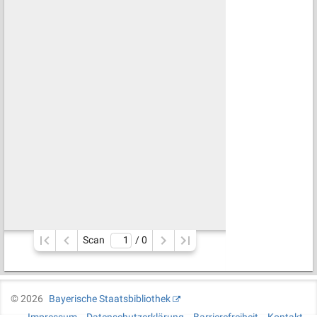
Scan
/ 
0
©
2026
Bayerische Staatsbibliothek
Impressum
Datenschutzerklärung
Barrierefreiheit
Kontakt