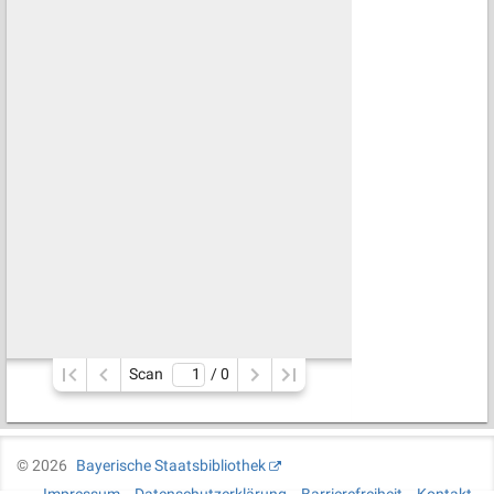
Scan
/ 
0
©
2026
Bayerische Staatsbibliothek
Impressum
Datenschutzerklärung
Barrierefreiheit
Kontakt