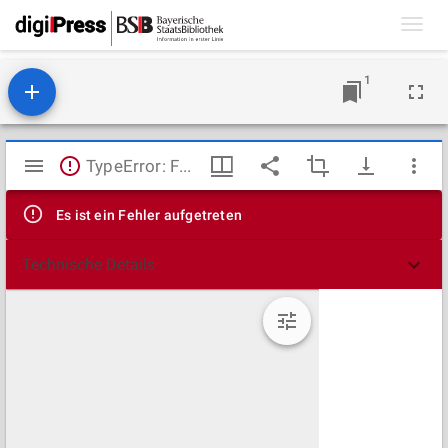
Toggl
navig
1
Mirador
TypeError: Failed to fetch
Viewer
Es ist ein Fehler aufgetreten
Technische Details