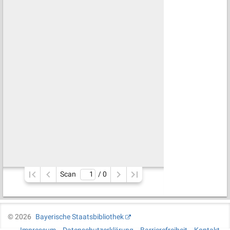
Scan
/ 
0
©
2026
Bayerische Staatsbibliothek
Impressum
Datenschutzerklärung
Barrierefreiheit
Kontakt