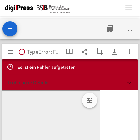
Toggl
navig
1
Mirador
TypeError: Failed to fetch
Viewer
Es ist ein Fehler aufgetreten
Technische Details