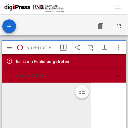
Toggl
navig
1
Mirador
TypeError: Failed to fetch
Viewer
Es ist ein Fehler aufgetreten
Technische Details