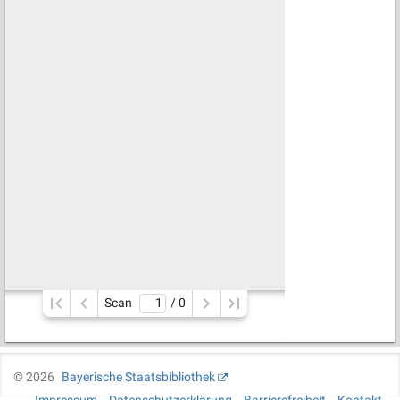
Scan
/ 
0
©
2026
Bayerische Staatsbibliothek
Impressum
Datenschutzerklärung
Barrierefreiheit
Kontakt