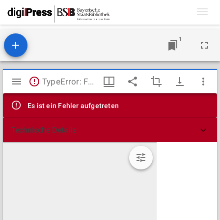
Toggl
navig
1
Mirador
TypeError: Failed to fetch
Viewer
Es ist ein Fehler aufgetreten
Technische Details