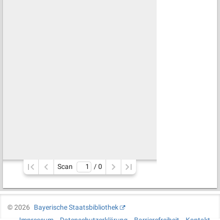
Scan
/ 
0
©
2026
Bayerische Staatsbibliothek
Impressum
Datenschutzerklärung
Barrierefreiheit
Kontakt