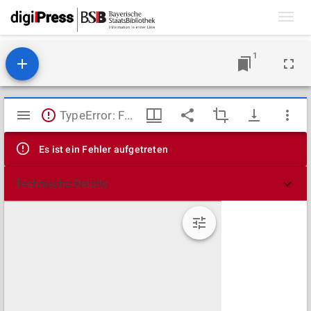
Toggl
navig
1
Mirador
TypeError: Failed to fetch
Viewer
Es ist ein Fehler aufgetreten
Technische Details