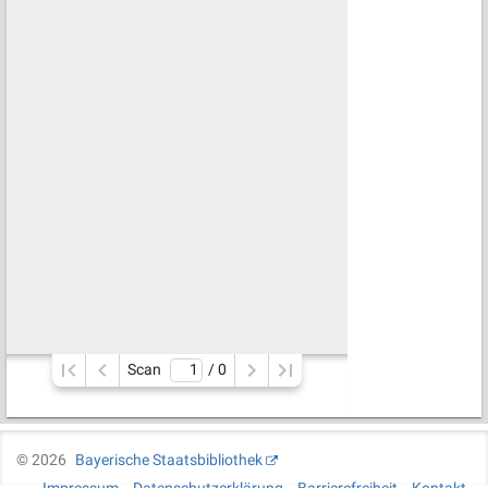
Scan
/ 
0
©
2026
Bayerische Staatsbibliothek
Impressum
Datenschutzerklärung
Barrierefreiheit
Kontakt