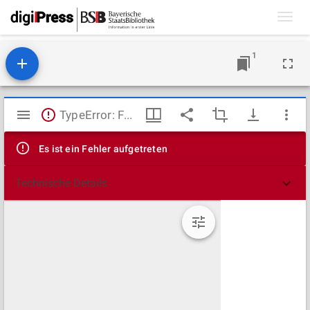
Toggl
navig
1
Mirador
TypeError: Failed to fetch
Viewer
Es ist ein Fehler aufgetreten
Technische Details