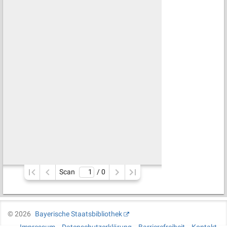
Scan
/ 
0
©
2026
Bayerische Staatsbibliothek
Impressum
Datenschutzerklärung
Barrierefreiheit
Kontakt