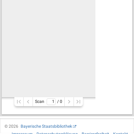
Scan
/ 
0
©
2026
Bayerische Staatsbibliothek
Impressum
Datenschutzerklärung
Barrierefreiheit
Kontakt