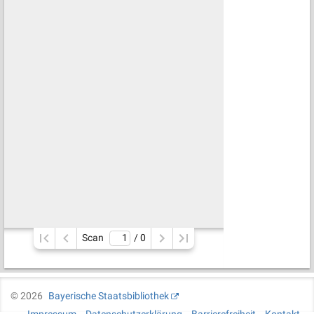
Scan
/ 
0
©
2026
Bayerische Staatsbibliothek
Impressum
Datenschutzerklärung
Barrierefreiheit
Kontakt