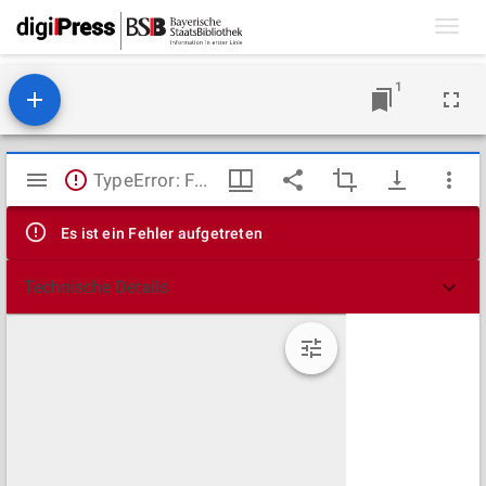
Toggl
navig
1
Mirador
TypeError: Failed to fetch
Viewer
Es ist ein Fehler aufgetreten
Technische Details