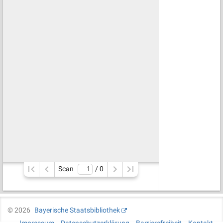
Scan
/ 
0
©
2026
Bayerische Staatsbibliothek
Impressum
Datenschutzerklärung
Barrierefreiheit
Kontakt