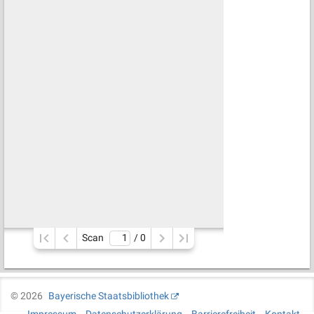
Scan
/ 
0
©
2026
Bayerische Staatsbibliothek
Impressum
Datenschutzerklärung
Barrierefreiheit
Kontakt