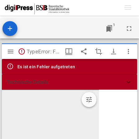
Toggl
navig
1
Mirador
TypeError: Failed to fetch
Viewer
Es ist ein Fehler aufgetreten
Technische Details