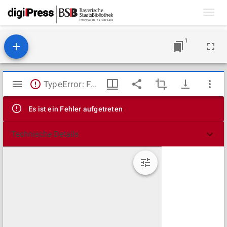
Toggl
navig
1
Mirador
TypeError: Failed to fetch
Viewer
Es ist ein Fehler aufgetreten
Technische Details