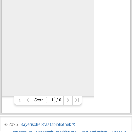
Scan
/ 
0
©
2026
Bayerische Staatsbibliothek
Impressum
Datenschutzerklärung
Barrierefreiheit
Kontakt