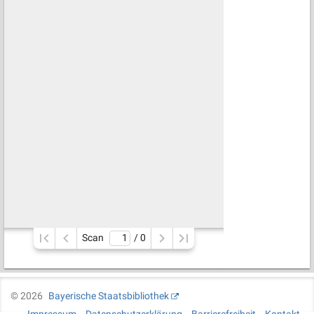
Scan
/ 
0
©
2026
Bayerische Staatsbibliothek
Impressum
Datenschutzerklärung
Barrierefreiheit
Kontakt