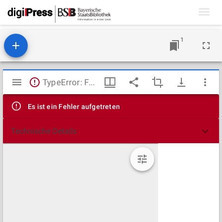
Toggl
navig
1
Mirador
TypeError: Failed to fetch
Viewer
Es ist ein Fehler aufgetreten
Technische Details