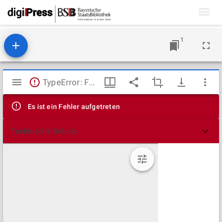
Toggl
navig
1
Mirador
TypeError: Failed to fetch
Viewer
Es ist ein Fehler aufgetreten
Technische Details