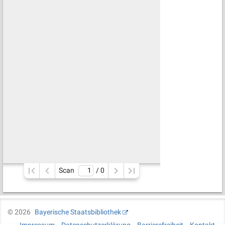
Scan
/ 
0
©
2026
Bayerische Staatsbibliothek
Impressum
Datenschutzerklärung
Barrierefreiheit
Kontakt