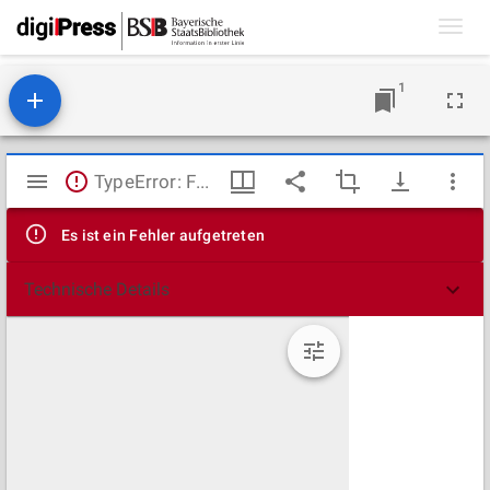
Toggl
navig
1
Mirador
TypeError: Failed to fetch
Viewer
Es ist ein Fehler aufgetreten
Technische Details