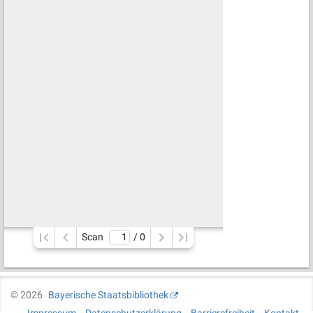
Scan
/ 
0
©
2026
Bayerische Staatsbibliothek
Impressum
Datenschutzerklärung
Barrierefreiheit
Kontakt