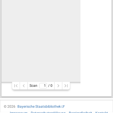
Scan
/ 
0
©
2026
Bayerische Staatsbibliothek
Impressum
Datenschutzerklärung
Barrierefreiheit
Kontakt