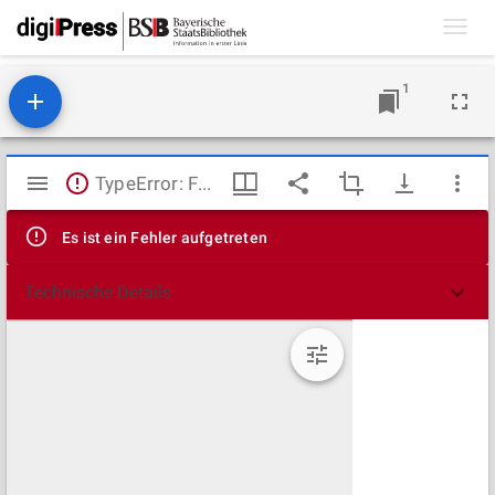
Toggl
navig
1
Mirador
TypeError: Failed to fetch
Viewer
Es ist ein Fehler aufgetreten
Technische Details