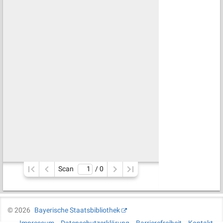
Scan
/ 
0
©
2026
Bayerische Staatsbibliothek
Impressum
Datenschutzerklärung
Barrierefreiheit
Kontakt