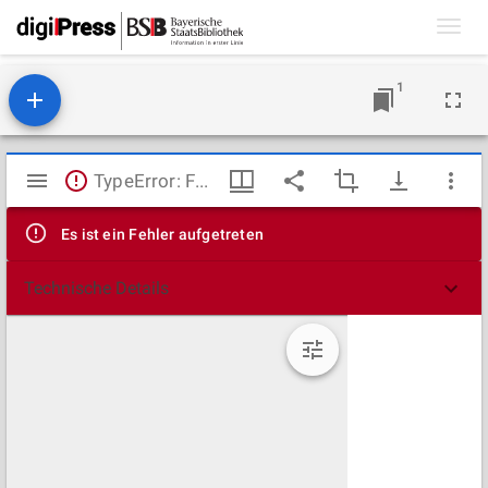
Toggl
navig
1
Mirador
TypeError: Failed to fetch
Viewer
Es ist ein Fehler aufgetreten
Technische Details