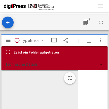
Toggl
navig
1
Mirador
TypeError: Failed to fetch
Viewer
Es ist ein Fehler aufgetreten
Technische Details