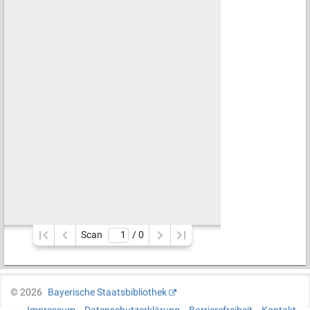
Scan
/ 
0
©
2026
Bayerische Staatsbibliothek
Impressum
Datenschutzerklärung
Barrierefreiheit
Kontakt