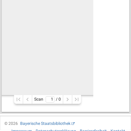
Scan
/ 
0
©
2026
Bayerische Staatsbibliothek
Impressum
Datenschutzerklärung
Barrierefreiheit
Kontakt