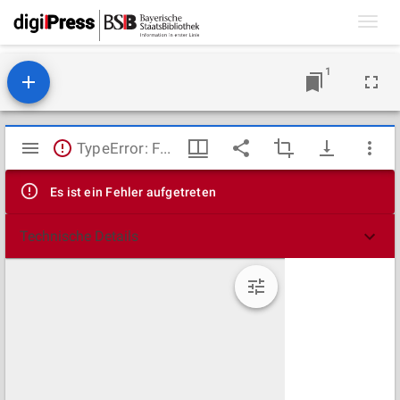
Toggl
navig
1
Mirador
TypeError: Failed to fetch
Viewer
Es ist ein Fehler aufgetreten
Technische Details