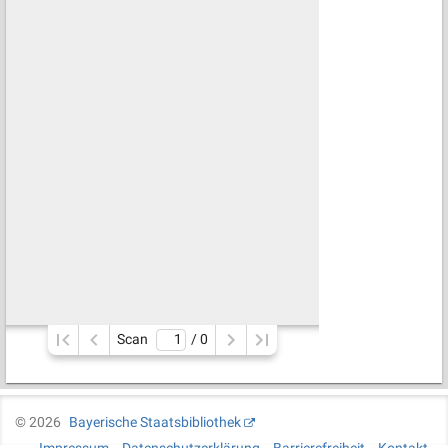
Scan
/ 
0
©
2026
Bayerische Staatsbibliothek
Impressum
Datenschutzerklärung
Barrierefreiheit
Kontakt