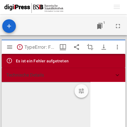
Toggl
navig
1
Mirador
TypeError: Failed to fetch
Viewer
Es ist ein Fehler aufgetreten
Technische Details