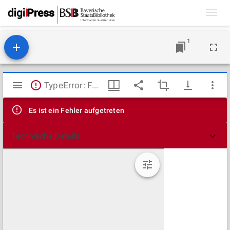
Toggl
navig
1
Mirador
TypeError: Failed to fetch
Viewer
Es ist ein Fehler aufgetreten
Technische Details