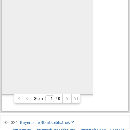
Scan
/ 
0
©
2026
Bayerische Staatsbibliothek
Impressum
Datenschutzerklärung
Barrierefreiheit
Kontakt