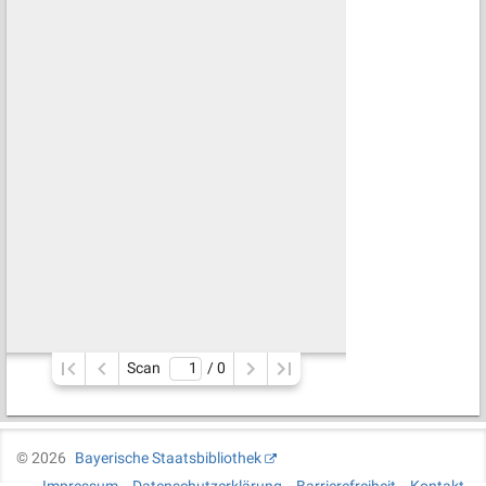
Scan
/ 
0
©
2026
Bayerische Staatsbibliothek
Impressum
Datenschutzerklärung
Barrierefreiheit
Kontakt