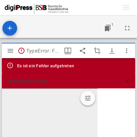
Toggl
navig
1
Mirador
TypeError: Failed to fetch
Viewer
Es ist ein Fehler aufgetreten
Technische Details