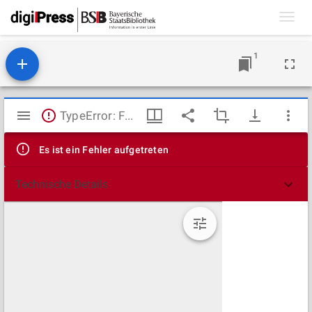
Toggl
navig
1
Mirador
TypeError: Failed to fetch
Viewer
Es ist ein Fehler aufgetreten
Technische Details