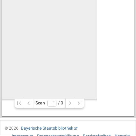
Scan
/ 
0
©
2026
Bayerische Staatsbibliothek
Impressum
Datenschutzerklärung
Barrierefreiheit
Kontakt