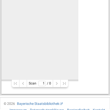
Scan
/ 
0
©
2026
Bayerische Staatsbibliothek
Impressum
Datenschutzerklärung
Barrierefreiheit
Kontakt