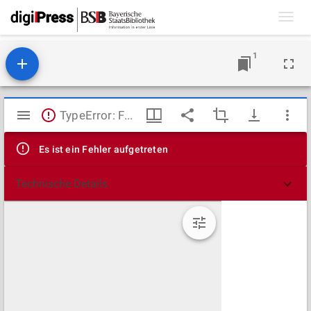
Toggl
navig
1
Mirador
TypeError: Failed to fetch
Viewer
Es ist ein Fehler aufgetreten
Technische Details