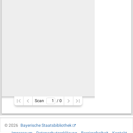
Scan
/ 
0
©
2026
Bayerische Staatsbibliothek
Impressum
Datenschutzerklärung
Barrierefreiheit
Kontakt