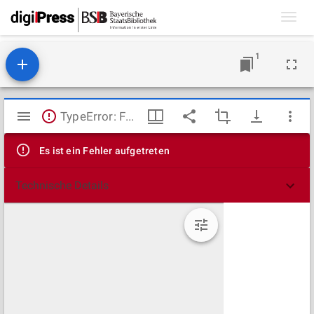
Toggl
navig
1
Mirador
TypeError: Failed to fetch
Viewer
Es ist ein Fehler aufgetreten
Technische Details