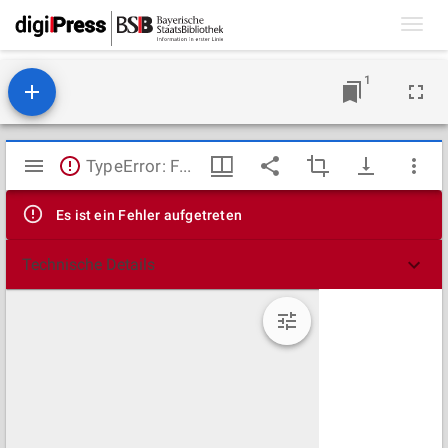
Toggl
navig
1
Mirador
TypeError: Failed to fetch
Viewer
Es ist ein Fehler aufgetreten
Technische Details