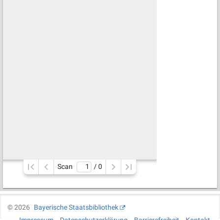
Scan
/ 
0
©
2026
Bayerische Staatsbibliothek
Impressum
Datenschutzerklärung
Barrierefreiheit
Kontakt