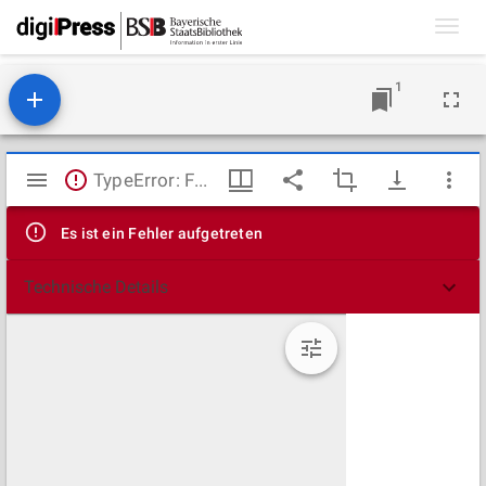
Toggl
navig
1
Mirador
TypeError: Failed to fetch
Viewer
Es ist ein Fehler aufgetreten
Technische Details