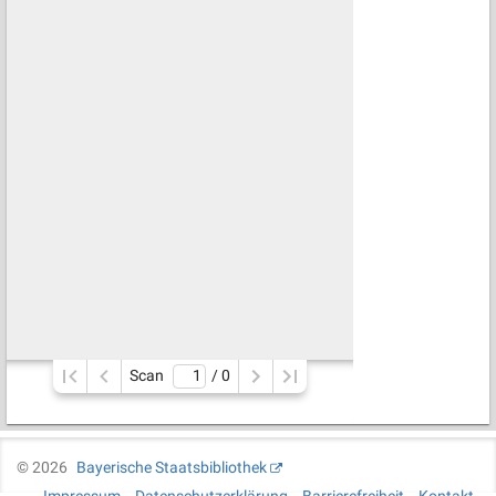
Scan
/ 
0
©
2026
Bayerische Staatsbibliothek
Impressum
Datenschutzerklärung
Barrierefreiheit
Kontakt