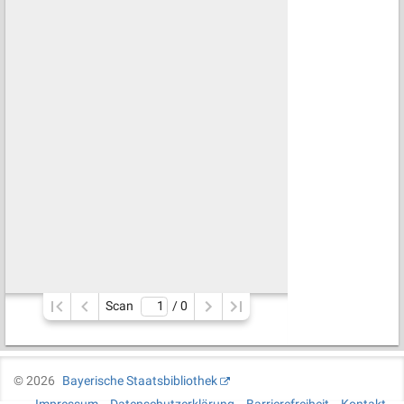
Scan
/ 
0
©
2026
Bayerische Staatsbibliothek
Impressum
Datenschutzerklärung
Barrierefreiheit
Kontakt