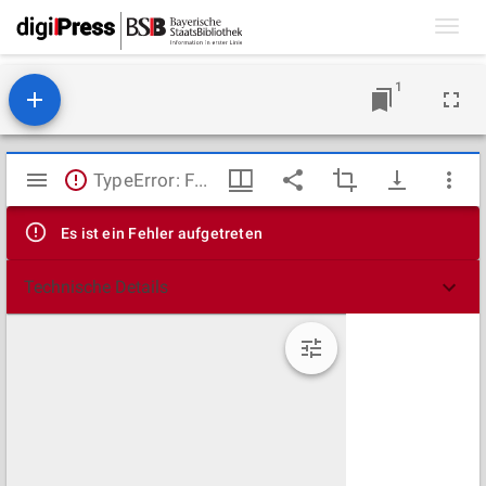
Toggl
navig
1
Mirador
TypeError: Failed to fetch
Viewer
Es ist ein Fehler aufgetreten
Technische Details