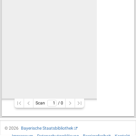
Scan
/ 
0
©
2026
Bayerische Staatsbibliothek
Impressum
Datenschutzerklärung
Barrierefreiheit
Kontakt