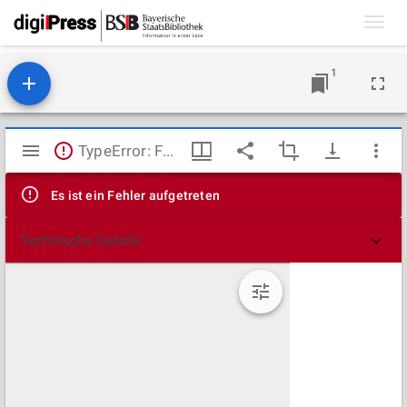
Toggl
navig
1
Mirador
TypeError: Failed to fetch
Viewer
Es ist ein Fehler aufgetreten
Technische Details