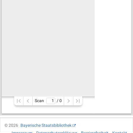
Scan
/ 
0
©
2026
Bayerische Staatsbibliothek
Impressum
Datenschutzerklärung
Barrierefreiheit
Kontakt