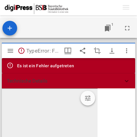
Toggl
navig
1
Mirador
TypeError: Failed to fetch
Viewer
Es ist ein Fehler aufgetreten
Technische Details