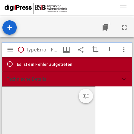
Toggl
navig
1
Mirador
TypeError: Failed to fetch
Viewer
Es ist ein Fehler aufgetreten
Technische Details