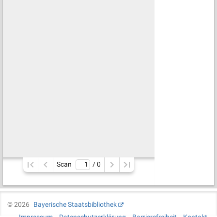
Scan
/ 
0
©
2026
Bayerische Staatsbibliothek
Impressum
Datenschutzerklärung
Barrierefreiheit
Kontakt