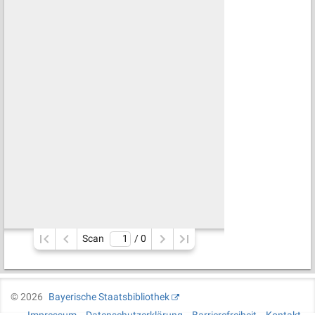
Scan
/ 
0
©
2026
Bayerische Staatsbibliothek
Impressum
Datenschutzerklärung
Barrierefreiheit
Kontakt