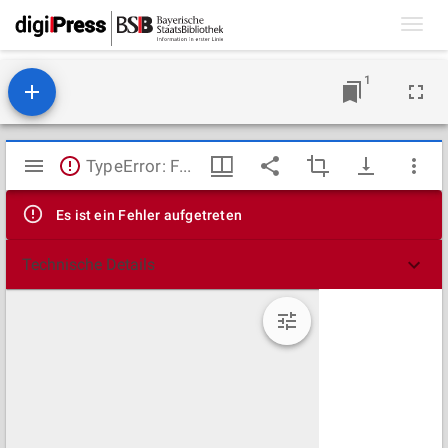
Toggl
navig
1
Mirador
TypeError: Failed to fetch
Viewer
Es ist ein Fehler aufgetreten
Technische Details