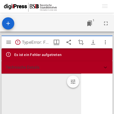
Toggl
navig
1
Mirador
TypeError: Failed to fetch
Viewer
Es ist ein Fehler aufgetreten
Technische Details