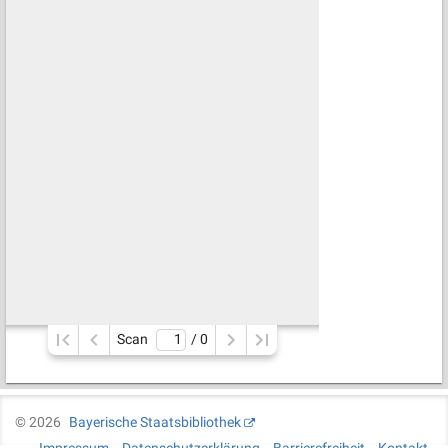
Scan
/ 
0
©
2026
Bayerische Staatsbibliothek
Impressum
Datenschutzerklärung
Barrierefreiheit
Kontakt