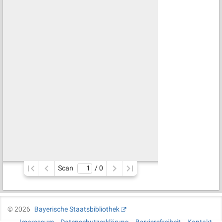
Scan
/ 
0
©
2026
Bayerische Staatsbibliothek
Impressum
Datenschutzerklärung
Barrierefreiheit
Kontakt