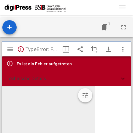
Toggl
navig
1
Mirador
TypeError: Failed to fetch
Viewer
Es ist ein Fehler aufgetreten
Technische Details