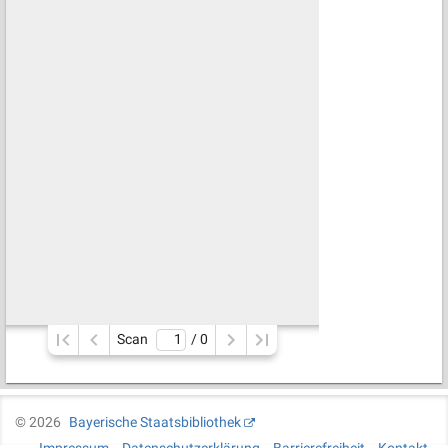
Scan
/ 
0
©
2026
Bayerische Staatsbibliothek
Impressum
Datenschutzerklärung
Barrierefreiheit
Kontakt