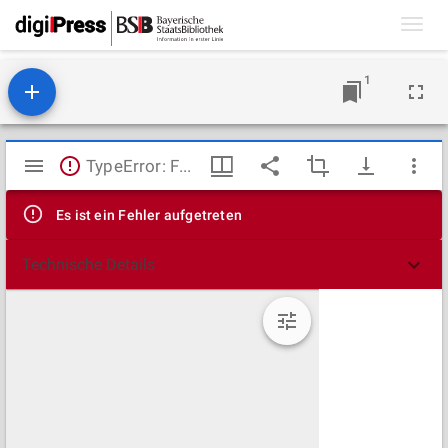
Toggl
navig
1
Mirador
TypeError: Failed to fetch
Viewer
Es ist ein Fehler aufgetreten
Technische Details