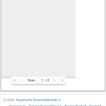
Scan
/ 
0
©
2026
Bayerische Staatsbibliothek
Impressum
Datenschutzerklärung
Barrierefreiheit
Kontakt