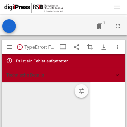
Toggl
navig
1
Mirador
TypeError: Failed to fetch
Viewer
Es ist ein Fehler aufgetreten
Technische Details