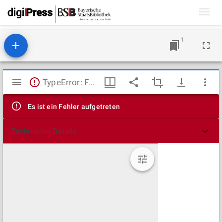
Toggl
navig
1
Mirador
TypeError: Failed to fetch
Viewer
Es ist ein Fehler aufgetreten
Technische Details