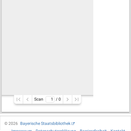
Scan
/ 
0
©
2026
Bayerische Staatsbibliothek
Impressum
Datenschutzerklärung
Barrierefreiheit
Kontakt