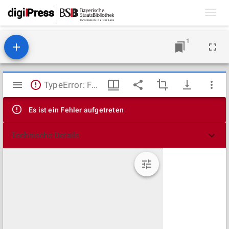
Toggl
navig
1
Mirador
TypeError: Failed to fetch
Viewer
Es ist ein Fehler aufgetreten
Technische Details