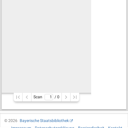
Scan
/ 
0
©
2026
Bayerische Staatsbibliothek
Impressum
Datenschutzerklärung
Barrierefreiheit
Kontakt