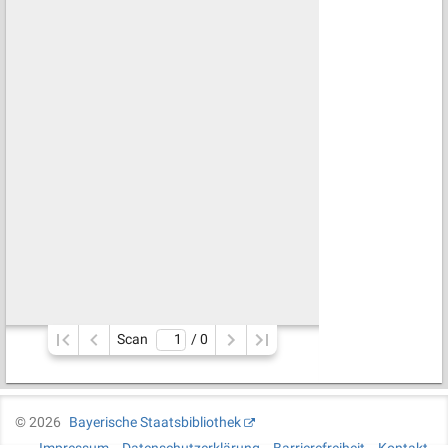
Scan
/ 
0
©
2026
Bayerische Staatsbibliothek
Impressum
Datenschutzerklärung
Barrierefreiheit
Kontakt