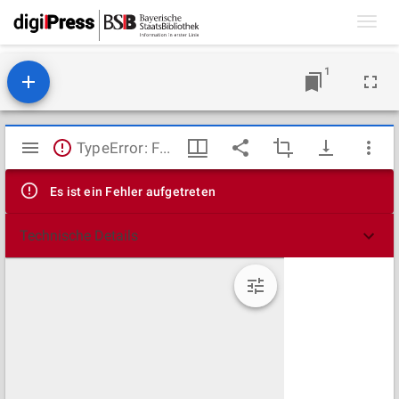
Toggl
navig
1
Mirador
TypeError: Failed to fetch
Viewer
Es ist ein Fehler aufgetreten
Technische Details