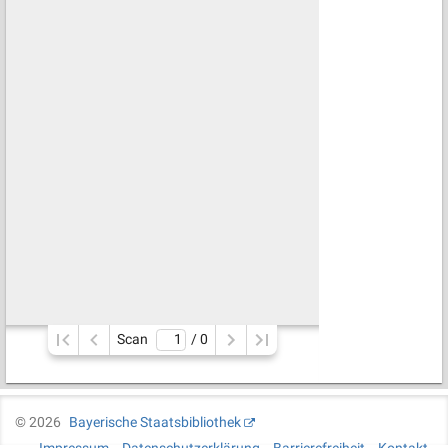
Scan
/ 
0
©
2026
Bayerische Staatsbibliothek
Impressum
Datenschutzerklärung
Barrierefreiheit
Kontakt