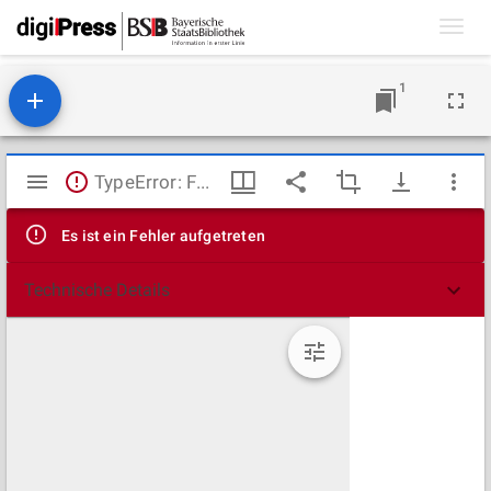
Toggl
navig
1
Mirador
TypeError: Failed to fetch
Viewer
Es ist ein Fehler aufgetreten
Technische Details