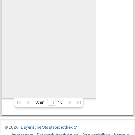
Scan
/ 
0
©
2026
Bayerische Staatsbibliothek
Impressum
Datenschutzerklärung
Barrierefreiheit
Kontakt