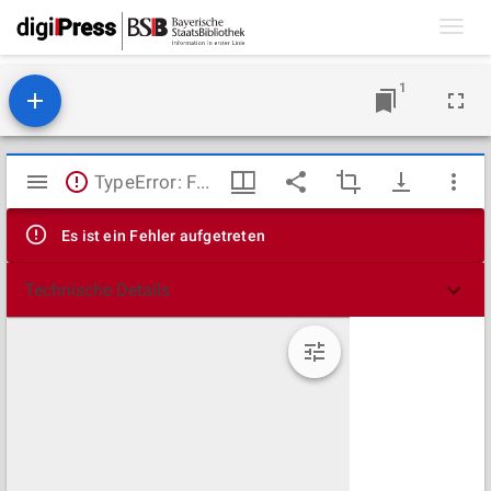
Toggl
navig
1
Mirador
TypeError: Failed to fetch
Viewer
Es ist ein Fehler aufgetreten
Technische Details