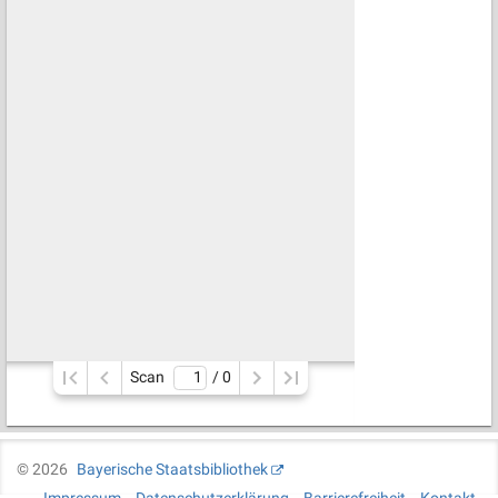
Scan
/ 
0
©
2026
Bayerische Staatsbibliothek
Impressum
Datenschutzerklärung
Barrierefreiheit
Kontakt