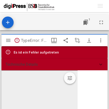
Toggl
navig
1
Mirador
TypeError: Failed to fetch
Viewer
Es ist ein Fehler aufgetreten
Technische Details